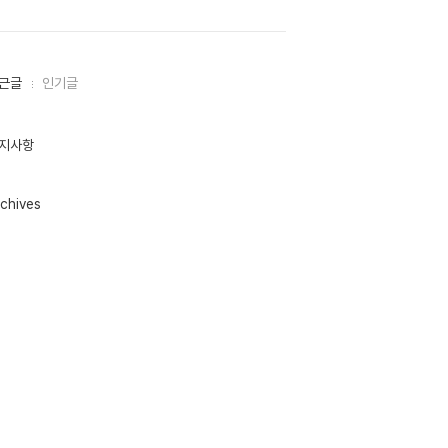
근글
인기글
지사항
chives