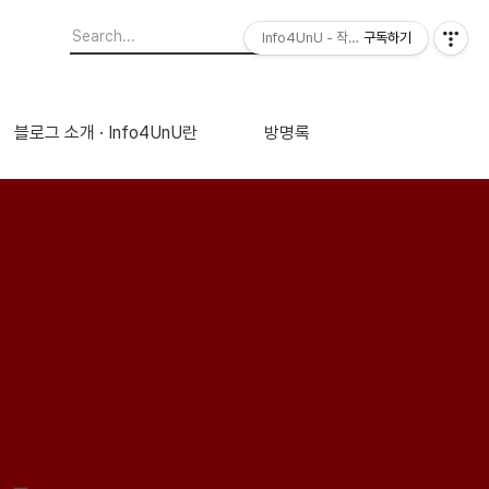
Info4UnU - 작지만 꼭 필요한 정보
구독하기
블로그 소개 · Info4UnU란
방명록