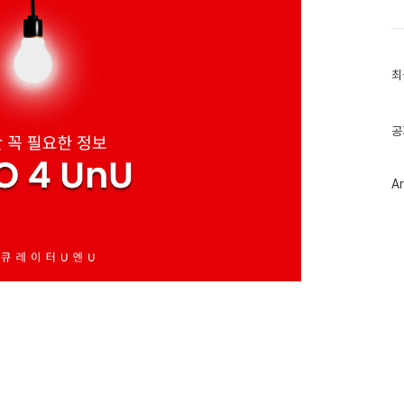
최
최
근
글
과
인
공
기
글
Ar