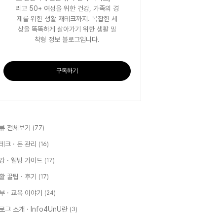
리고 50+ 여성을 위한 건강, 가족의 경
제를 위한 생활 재테크까지. 복잡한 세
상을 똑똑하게 살아가기 위한 생활 밀
착형 정보 블로그입니다.
구독하기
류 전체보기
(77)
테크 · 돈 관리
(16)
강 · 웰빙 가이드
(17)
활 꿀팁 · 후기
(17)
부 · 교육 이야기
(24)
로그 소개 · Info4UnU란
(3)