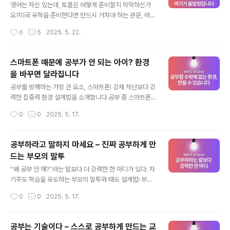
인 여정이 되길 진심으로 응원합니다! 왜 서류 준비가 중요
영어는 자신 있는데, 토플은 어떻게 준비할지 막막하신가
한가요?미국 대학은 단순히 시험 점수로만 평가하지 않습
요?미국 유학을 준비한다면 반드시 거쳐야 하는 관문, 바로
니다. 성적표, 추천서, 자기소개서 등 전인적인 평가 요소를
TOEFL (Test of English as a Foreign Language)
작성시간
6
5
2025. 5. 22.
통해 학생의 ‘잠재력’, ‘태도’, ‘열정’을 모두 종합적으로 판
시험입니다. 특히 영어 비모국어권 학생에게는 필수 제출
단합니다.그렇기 때문..
항목이며, 상위권 대학일수록 높은 점수를 요구합니다.하
지만 학원 다닐 시간도, 예산도 부족한 경우? 걱정하지 마
스마트폰 때문에 공부가 안 되는 아이? 환경
세요. 철저하게 설계된 3개월 독학 플랜만 있어도 충분히 *
을 바꾸면 달라집니다
*목표 점수(예: 90~100점)**에 도달할 수 있습니다.1. 내
글 내용
현재 실력 진단부터 시작하세요처음부터 무작정 공부하지
공부를 방해하는 가장 큰 요소, 스마트폰! 강제 차단보다 강
마세요.TOEFL은 전략 싸움입니다. 가장 먼저 할 일은 진
력한 집중력 환경 설계법을 소개합니다.공부 중 스마트폰,
단 모의고사를 풀어보는 것! ETS 공식 웹사이트나 무료 모
유튜브, 게임으로 집중 못 하는 아이. 디지털 시대에 맞는
작성시간
0
0
2025. 5. 17.
의고사 사이트를 활용해 실제 환경처럼 풀고 점수대별 ..
공부 환경 설계법을 구체적으로 알려드립니다.“공부하라
고 하면 폰부터 찾는 아이, 우리 집 얘기예요.”스마트폰을
끊게 할 수 없다면,“공부에 집중할 수밖에 없는 환경”을 만
공부하라고 말하지 마세요 – 진짜 공부하게 만
드는 게 답입니다.스마트폰은 ‘공부 방해 1순위’미국 청소
드는 부모의 말투
년 심리학회 보고서에 따르면,스마트폰이 학습 집중력을
글 내용
평균 37% 감소시키고,알림 한 번으로도 집중 회복까지 평
“왜 공부 안 해?”라는 말보다 더 강력한 한 마디가 있다. 자
균 23분이 걸린다고 합니다.하지만 단순히 “폰 뺏기”는 역
기주도 학습을 유도하는 부모의 말투와 태도 설계법! 부모
효과를 부릅니다.폰을 뺏지 말고 ‘구조화’하라 – 3단계 환
의 말 한마디가 아이의 공부 습관을 바꾼다! 자기주도 학습
작성시간
0
0
2025. 5. 17.
경 설계1. 스마트폰 물리적 차단공부 시간엔 방 밖에 폰 두
을 이끄는 대화법과 환경 설계법을 정리했습니다.“공부 좀
기책상 위엔 폰 대신 ..
해라!”“지금 시험이 코앞인데 뭐 하니?”“너 그렇게 해서
대학 갈 수 있을 것 같아?”이런 말, 해본 적 있으시죠?그런
공부는 기술이다 – 스스로 공부하게 만드는 교