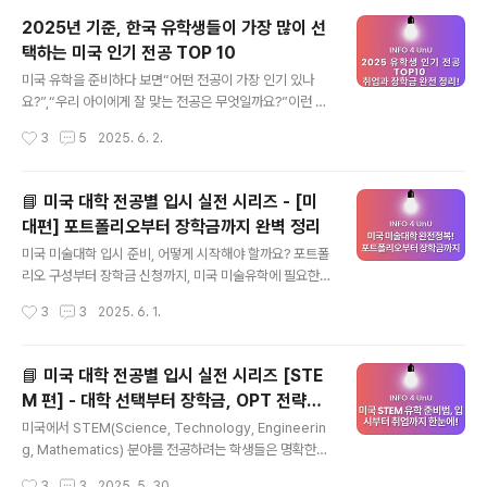
지 엄두가 나지 않았죠. 특히나 중요한 서류를 빠트리거나
2025년 기준, 한국 유학생들이 가장 많이 선
실수로 잘못 작성하면 그만큼 시간이 지연될 수 있기 때문
택하는 미국 인기 전공 TOP 10
에 더욱 예민해지기도 했답니다.오래전 일이지만, 그때도
글 내용
저는 꼼꼼하게 노트에 하나하나 적어가며 체크리스트를 만
미국 유학을 준비하다 보면“어떤 전공이 가장 인기 있나
들었고, 그 방법이 실제로 큰 도움이 되었습니다. 이 경험을
요?”,“우리 아이에게 잘 맞는 전공은 무엇일까요?”이런 고
바탕으로, 그리고 최신 정보를 함께 담아 2025년 미국 유
민이 생기기 마련입니다.특히 한국 학생들이 많이 선택하
작성시간
3
5
2025. 6. 2.
학 준비 체크리스트를 꼼꼼히 정리해 보았어요.Step 1. 서
는 전공은 입시 경쟁이 치열한 만큼,입시 전략·장학금 제도·
류 준비 – 기본이자 필수미국..
졸업 후 진로까지 면밀히 따져봐야 합니다.이번 포스팅에
서는 2025년 기준으로,한국 유학생 선호도·OPT(졸업 후
📘 미국 대학 전공별 입시 실전 시리즈 - [미
실습 허가) 혜택·장학금 체계 등을 종합해가장 인기 있는 미
대편] 포트폴리오부터 장학금까지 완벽 정리
국 전공 TOP 10을 정리해드립니다. 전공 선택 시 고려해
글 내용
야 할 핵심 요소✅ 취업·OPT 혜택→ STEM 전공은 OPT
미국 미술대학 입시 준비, 어떻게 시작해야 할까요? 포트폴
최대 3년 연장 가능! 졸업 후 미국 취업에 유리합니다.✅ 장
리오 구성부터 장학금 신청까지, 미국 미술유학에 필요한
학금 제도→ 학교별 Merit 장학금, 국제학생 전용 장학금
모든 것을 친절하고 자세하게 안내합니다.미국 미술 유학,
작성시간
3
3
2025. 6. 1.
여부를 반드시 확인하세요.✅ 포트폴리오/실기 요구→ 미
왜 선택할까요?미국은 세계적으로 인정받는 예술 교육 시
대·음대·영화 등..
스템을 갖춘 나라예요. 파슨스(Parsons), RISD, 프랫(Pr
att), SVA, 아트센터(ArtCenter) 등 다양한 명문 미술대
📘 미국 대학 전공별 입시 실전 시리즈 [STE
학이 있고, 전공도 순수미술에서 산업디자인, 애니메이션,
M 편] - 대학 선택부터 장학금, OPT 전략까
게임아트, 패션디자인까지 폭넓게 존재하잖아요.이런 분들
글 내용
지
에게 추천해요:국내 미대 입시가 맞지 않다고 느끼는 학생
미국에서 STEM(Science, Technology, Engineerin
창의력 중심의 교육을 원하시는 분글로벌 커리어를 목표로
g, Mathematics) 분야를 전공하려는 학생들은 명확한
하는 예비 아티스트미국 미술대 입시 준비, 이렇게 시작하
전략이 필요해요. 이번 가이드에서는 공학, 컴퓨터과학, 생
작성시간
3
3
2025. 5. 30.