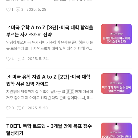
학교 시스템을 전혀 모르는 상태에서하나하나 찾아가며 준
을 준비하는 친인척 및 지인들로 부터 "국제학생도 장학금
작성시간
1
2
2025. 5. 28.
비했던 엄마입니다. 이 시리즈는 입시 구조의 차이를 현실
을 받을 수 있나요?""FAFSA는 누가 작성하는 거예
적으로 이해하고,전공별로 맞춤 전략..
요?""한국 세금서류로도 재정보고가 가능한가요?"와 같은
질문을 자주 받습니다.이 글은 그런 질문에 대한 실질적이
📌미국 유학 A to Z [3편]-미국 대학 합격을
고 정확한 답을 정리한 가이드입니다. ✅ 국제학생(한국 거
부르는 자기소개서 전략
주자)이 받을 수 있는 장학금은?결론부터 말씀드리면,국제
글 내용
학생도 미국 대학에서 장학금을 받을 수 있습니다.단, 유형
안녕하세요.미국 뉴저지에 거주하며 유학을 준비하는 아들
과 기준, 준비 방식이 다르기 때문에 전략이 필요합니다. 미
을 도와주다 보니, 자연스럽게 대학 입학 과정에 대해 깊이
국 대학 장학금 2대 유형유형 설명 국제학생 가능 여부🎓
알게 되었습니다.그중에서도 많은 분들이 가장 막막해하시
작성시간
4
4
2025. 5. 24.
Need-Based재정 상황에 따라 지원일부 대학만 가능 (C
는 부분이 바로 ‘자기소개서, 즉 에세이’ 작성입니다. 미국
SS Profile)🌟 ..
에 있는 아이들은 학교에서 에세이의 중요성을 수십번도
더 듣고 공부 하기 때문에 이글은 유학을 준비하는 유학생
📌 미국 유학 지원 A to Z [2편]-미국 대학
들과 준비를 도와 주는 분들의 기본적인 아이디어를 주기
입학 서류 완벽 가이드
위한 글이라고 보시면 됩니다. “도대체 어디서부터 어떻게
글 내용
써야 하죠?”“잘 썼는지 모르겠고, 고쳐도 계속 같은 느낌이
지원부터 제출까지 실수 없이 끝내는 법 🇺🇸 현재 미국에
에요…” 이런 고민을 많이 할것 같은데요. 그래서 오늘은 실
거주 중이고 제 아이도 11학년 대학 준비 중이다 보니, 미국
제 미국 대학 합격 사례와 평가 방식을 바탕으로,**‘합격을
유학을 준비하는 한국 지인들과 학생들로부터 많은 질문을
작성시간
0
0
2025. 5. 23.
부르는 에세이 글쓰기 전략’**을 알려드릴게요.✍️ 미국
받다 보니이 시리즈를 준비하게 되었습니다.복잡하고 막막
대학 자기소개서란?미국 대..
한 유학 준비 과정을 실제 경험과 자료를 바탕으로, 쉽게 이
해할 수 있도록 정리해드릴게요.혹시 궁금하신 점이나 추
TOEFL 독학 로드맵 – 3개월 만에 목표 점수
가로 알고 싶은 내용이 있다면언제든지 댓글이나 이메일로
달성하기
연락 주세요.여러분의 미국 유학이 보다 수월하고, 성공적
글 내용