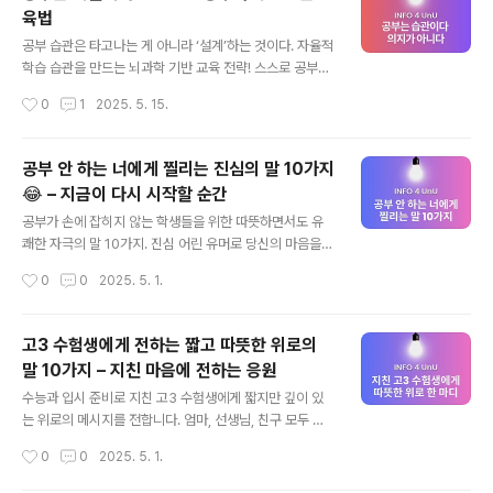
데 말입니다.이 말들이 오히려 아이의 공부 의지를 꺾고 있
육법
을 수도 있습니다.왜 부모의 말투가 중요한가?미국 심리학
글 내용
자 앨버트 반두라의 연구에 따르면, 아이의 학습 성취도는
공부 습관은 타고나는 게 아니라 ‘설계’하는 것이다. 자율적
**자기 효능감(Self-efficacy)**에 크게 좌우됩니다.자
학습 습관을 만드는 뇌과학 기반 교육 전략! 스스로 공부하
기 효능감이란 “나는 할 수 있다”는 믿음인데, 이 믿음을 만
는 아이로 만드는 교육 전략, 뇌과학과 심리학 기반으로 실
작성시간
0
1
2025. 5. 15.
드는 데 부모의 언어 습관이 핵심 역할을 합니다.잘못된 예:
천할 수 있는 공부법을 소개합니다.“공부 좀 해!”아이에게
아..
수십 번 외쳐도, 책상 앞에 앉는 시간은 늘지 않고, 성적은
그대로입니다.혹시 방향이 잘못된 건 아닐까요?아이들이
공부 안 하는 너에게 찔리는 진심의 말 10가지
‘공부를 안 하는 것’이 아니라, 공부를 ‘못’ 하게 만드는 환경
😂 – 지금이 다시 시작할 순간
이 있을 수 있습니다. 오늘은 ‘공부를 잘하게 만드는 환
글 내용
경’과 ‘습관’을 과학적으로 설계하는 방법을 소개합니다.1.
공부가 손에 잡히지 않는 학생들을 위한 따뜻하면서도 유
뇌는 ‘보상’을 따라 움직인다 – 도파민 공부법공부를 하면
쾌한 자극의 말 10가지. 진심 어린 유머로 당신의 마음을
힘들고 지루하다는 인식은 뇌의 보상회로 때문입니다.하지
살짝 흔들어드립니다.공부가 안 되는 날 있죠?책상 앞에 앉
작성시간
0
0
2025. 5. 1.
만 즉각적인 보상을 주는 방식으로 접근하면, 뇌는 공부를
았는데 집중은 안 되고,한숨만 늘어가고, 핸드폰만 자꾸 만
“즐거운 자극..
지게 되는 그 상태.누군가의 꾸지람보다가끔은 농담 섞인
한 마디가훨씬 더 강하게 다가올 때가 있어요.그래서 준비
고3 수험생에게 전하는 짧고 따뜻한 위로의
했습니다.“공부는 안 되는데 이 말은 머리에 남는 글.”가볍
말 10가지 – 지친 마음에 전하는 응원
게 웃지만,읽고 나면 왠지 다시 책상에 앉고 싶어질지 모릅
글 내용
니다. 1. “지금도 안 하면, 미래의 너가 널 욕할 거야. 아주
수능과 입시 준비로 지친 고3 수험생에게 짧지만 깊이 있
찐하게.”"‘아… 그때 왜 안 했냐, 내가!’이 대사, 네가 하게
는 위로의 메시지를 전합니다. 엄마, 선생님, 친구 모두 함
되고 싶진 않지?"2. “공부 안 하는 건 괜찮아. 그런데 그럼
께 나눌 수 있는 따뜻한 말들로 공부에 지친 마음을 보듬어
작성시간
0
0
2025. 5. 1.
천재여야 돼.”"근데 천재 아니면 그냥… 미래가 걱정이다."
주세요. 💖 고3 수험생을 위한 짧은 위로 메시지 10가
..
지“너무 힘들지?”말하지 않아도 네 마음 알아.너, 지금 너