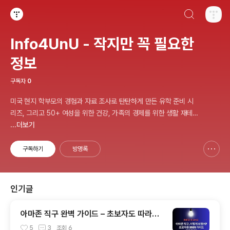
검색하기
티스토리
Info4UnU - 작지만 꼭 필요한
정보
구독자
0
미국 현지 학부모의 경험과 자료 조사로 탄탄하게 만든 유학 준비 시
리즈, 그리고 50+ 여성을 위한 건강, 가족의 경제를 위한 생활 재테
크까지. 복잡한 세상을 똑똑하게 살아가기 위한 생활 밀착형 정보 블
...더보기
로그입니다.
구독하기
방명록
신고하기 레이어
열기
인기글
아마존 직구 완벽 가이드 – 초보자도 따라하
는 해외직구 첫걸음 (2025 최신판)
5
3
조회
6