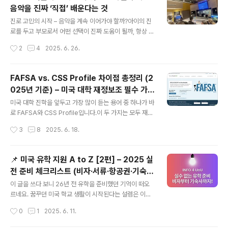
만 하나하나 이해하다 보니, Common App은 오히려 입
음악을 진짜 ‘직접’ 배운다는 것
시 과정을 효율적이고 체계적으로 관리할 수 있는 플랫폼
글 내용
이라는 걸 알게 되었습니다. 이 글에서는 2025년 기준으
진로 고민의 시작 – 음악을 계속 이어가야 할까?아이의 진
로 Common App의 핵심 개념부터 실제 작성 팁, 실수
로를 두고 부모로서 어떤 선택이 진짜 도움이 될까, 항상 고
방지 포인트까지 초보자도 따라할 수 있도록 자세히 정리
민이 많았습니다. 제 아이는은 특목고에 피아노 전공으로
작성시간
2
4
2025. 6. 26.
해 보았습니다. 도움이 되시길 바래요.Common App이
입학했고, 전공 여부와 관계없이 학교에서는 심화 음악 이
란?Common ..
론 수업을 듣고, 각종 행사와 클럽, 봉사활동까지 대부분을
음악과 함께 해왔습니다.이런 모습을 보며 점점 명확해진
FAFSA vs. CSS Profile 차이점 총정리 (2
건, 음악은 아이의 핵심 언어라는 점이었어요. 그래서 최종
025년 기준) – 미국 대학 재정보조 필수 가이
적으로는, 음악 단과대가 잘 갖춰진 대형 종합대학을 목표
글 내용
드
로 진학 방향을 정하게 되었습니다. 음악을 중심으로 진로
미국 대학 진학을 앞두고 가장 많이 듣는 용어 중 하나가 바
를 확장하되, 다양한 가능성을 열어둘 수 있는 구조가 더 현
로 FAFSA와 CSS Profile입니다.이 두 가지는 모두 재정
실적이고 탄탄하다고 판단했기 때문입니다.음악 전공 입시
보조 신청에 필수적인 서류이지만, 목적·작성 방법·제출처
작성시간
3
8
2025. 6. 18.
의 핵심은 포트폴리오음악 전공은 일반적인 입시와는 다르
등에서 중요한 차이가 있더라구요. 아들 입시를 준비하는
게, 포트폴리오가 입학 전형의 핵심입..
과정에서 처음으로 들은 용어들 이었어요. 궁금해서 꼼꼼
히 비교해 보았어요. 이 글에서는 2025년 기준 FAFSA v
📌 미국 유학 지원 A to Z [2편] – 2025 실
s. CSS Profile의 차이점을 보기쉽게 정리해 해봤어요.
전 준비 체크리스트 (비자·서류·항공권·기숙사
도움이 되시길 바랍니다. 1. FAFSA란?정식 명칭: Free A
글 내용
까지)
pplication for Federal Student Aid제공기관: 미국 연
이 글을 쓰다 보니 26년 전 유학을 준비했던 기억이 떠오
방 교육부신청 대상: 시민권자, 영주권자 등 미국 내 학부모
르네요. 꿈꾸던 미국 학교 생활이 시작된다는 설렘은 이루
및 학생목적: 연방 정부, 주정부, 일부 대학의 공적 재정 지
말할 수 없을 정도였지만, 한편으로는 어디서부터 어떻게
작성시간
0
1
2025. 6. 11.
원금 신청비용: 무료제출 ..
준비해야 할지 막막하기만 했어요. 준비해야 할 서류가 많
고, 비자 신청부터 기숙사 신청까지 무엇부터 시작해야 할