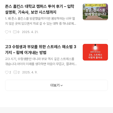
무 잘 버티고 있어.“쉬고 싶을 땐, 잠깐 멈춰도 괜찮아.”달
존스 홉킨스 대학교 캠퍼스 투어 후기 – 입학
리는 것만이 잘하는 게 아니야.숨 고르기도 실력이야.“지금
설명회, 기숙사, 보안 시스템까지
이 순간도, 결국 지나간다.”끝나지 않을 것 같아도,시간은
글 내용
결국 너를 지나친다.“모든 걸 잘하려고 하지 않아도 돼.”오
1. 왜 존스 홉킨스를 방문했을까?이번 봄방학에는 너무 멀
늘 하루만 잘 버텨도 충분해.“결과보다 중요한 건 너의 마
지 않은 곳에 있으면서 차로 갈 수 있는 대학 중 하나로예전
음이야.”네가 스스로를 아껴줄 때,진짜 강해져.“네가 너무
부터 꼭 한번 방문해보고 싶었던 **존스 홉킨스 대학교(J
작성시간
1
0
2025. 4. 21.
자랑스러워.”잘하든 못하든,이 순간을 견디고 있는 너를 응
ohns Hopkins University)**를 다녀왔어요.물론 단순
원해.“남들과..
히 거리만 고려한 건 아니었어요.이 학교는 우리 가족에게
특별한 의미가 있는 곳이거든요.아이도 어렸을 때, 전공을
고3 수험생과 부모를 위한 스트레스 해소법 3
정하기 전 시기에 존스 홉킨스에서 운영하는 온라인 CTY
가지 – 함께 이겨내는 방법
영재 프로그램 에서 공부한 적이 있었어요이후로도 장학금
글 내용
을 받으며 몇 년간 온라인 수업을 꾸준히 이어갔고,그때부
고3 시기, 수험생뿐만 아니라 부모 역시 깊은 스트레스를
터 “언젠가는 꼭 이 학교에 직접 가보게 되겠지” 하는 막연
겪습니다.아이의 미래를 생각하면 마음이 무겁고, 결과에
한 기대감이 생겼던 것 같아요.하지만 아이가 자라면서 관
대한 두려움이 커지기도 합니다.그러나 이 시기를 어떻게
작성시간
2
2
2025. 4. 9.
심 분야가 바뀌고, 생명공학이나 의학보다는 음악에 마음
보내느냐에 따라, 단순히 대학 입시를 넘어아이와 부모 사
을 두게 되었어요.그래..
이의 신뢰와 관계도 달라질 수 있습니다.오늘은 고3 수험
생과 부모 모두를 위한 스트레스 해소법을 소개합니다.간
더보기
단하지만 실천 가능한 세 가지 방법을 통해고3이라는 험난
한 시기를 조금 더 건강하게 이겨내기를 바랍니다.고3, 수
험생과 부모 모두에게 힘든 시간고3 수험생이 겪는 스트레
스는성적 압박불확실한 미래에 대한 불안또래와의 비교등
으로 나타납니다.한편, 부모는아이를 지원해야 한다는 책