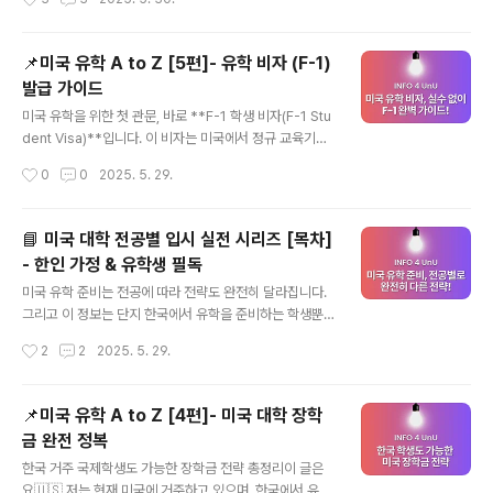
세요!1. 전공 선택부터 명확히!미국 대학은 전공이 매우 세
명과학, 수학 등 이공계 학생들을 위한 대학 선택 기준부터
분화되어 있고,..
실험실 인턴십, 추천서 전략, 장학금 구조, 그리고 졸업 후
취업 비자(OPT)까지 상세히 설명해 드릴께요. STEM이
📌미국 유학 A to Z [5편]- 유학 비자 (F-1)
란 무엇인가요?STEM은 **Science(과학), Technolo
발급 가이드
gy(기술), Engineering(공학), Mathematics(수학)**
글 내용
의 앞 글자를 따 만든 용어로, 이공계 전반을 포괄하는 개념
미국 유학을 위한 첫 관문, 바로 **F-1 학생 비자(F-1 Stu
입니다. 미국은 STEM 분야를 국가 경쟁력 핵심으로 여기
dent Visa)**입니다. 이 비자는 미국에서 정규 교육기관
기 때문에, 유학생에게도 다양한 지원과 기회를 제공한답
(고등학교, 대학교, 대학원 등)에 등록해 학업을 진행하고
작성시간
0
0
2025. 5. 29.
니다. 한국 고등학교에는 일반..
자 하는 국제학생에게 발급되는 비자로, 한국에서 유학을
준비하는 학생뿐만 아니라 미국에 거주 중인 한인 가정의
자녀들 중 국제학생 신분으로 전환해야 하는 경우에도 반
📘 미국 대학 전공별 입시 실전 시리즈 [목차]
드시 알아야 할 절차입니다.이 가이드는 미국 대학 입시 실
- 한인 가정 & 유학생 필독
전 시리즈와 연결되는 실전 정보로, 미국 고등학교 시스템
글 내용
과 입시 절차가 생소한 한인 학부모님들께도 꼭 필요한 내
미국 유학 준비는 전공에 따라 전략도 완전히 달라집니다.
용입니다. ✅ F-1 비자란?F-1 비자는 미국 국무부(Depar
그리고 이 정보는 단지 한국에서 유학을 준비하는 학생뿐
tment of State)에서 발급하는 비이민(non-immigran
아니라,미국에 거주하며 대학 진학을 준비하는 한인 가정
작성시간
2
2
2025. 5. 29.
t) 비자로, 미국 내 정식 교육기관에서 학업을 수행하는 ..
의 자녀들에게도 꼭 필요한 내용입니다.🇺🇸 이런 분들께
꼭 필요한 시리즈예요✔ 미국에 살고 있지만 입시 제도가
낯선 한인 부모님✔ 한국에서 유학을 준비하면서도 어디서
📌미국 유학 A to Z [4편]- 미국 대학 장학
부터 시작할지 막막한 분✔ ED, CSS, Common App 같
금 완전 정복
은 용어가 생소하게 느껴지는 분이 시리즈는…한국과 미국
글 내용
의 입시는 정말 다릅니다.전공, 시험 방식, 장학금 시스템,
한국 거주 국제학생도 가능한 장학금 전략 총정리이 글은
지원 절차까지 모든 게 새롭고 복잡하죠.저 역시 미국 고등
요🇺🇸 저는 현재 미국에 거주하고 있으며, 한국에서 유학