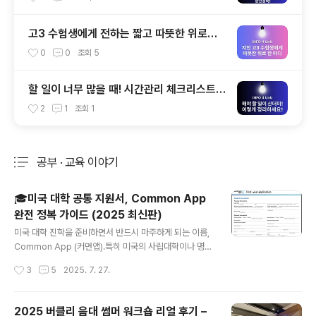
고3 수험생에게 전하는 짧고 따뜻한 위로의
말 10가지 – 지친 마음에 전하는 응원
0
0
조회
5
할 일이 너무 많을 때! 시간관리 체크리스트로
하루를 체계적으로 정리하는 법
2
1
조회
1
공부 · 교육 이야기
분류 전체보기
주요 글 목록
🎓미국 대학 공통 지원서, Common App
완전 정복 가이드 (2025 최신판)
글 내용
미국 대학 진학을 준비하면서 반드시 마주하게 되는 이름,
Common App (커먼앱).특히 미국의 사립대학이나 명문
대에 지원하는 학생이라면 이 플랫폼을 모르면 입시 준비
작성시간
3
5
2025. 7. 27.
가 어렵다고 해도 과언이 아닙니다.저 역시 아들의 유학 준
비를 하면서 처음에는 ‘FAFSA, CSS Profile도 헷갈리는
데 Common App은 또 뭐지?’ 하는 마음이었어요.하지
2025 버클리 음대 썸머 워크숍 리얼 후기 –