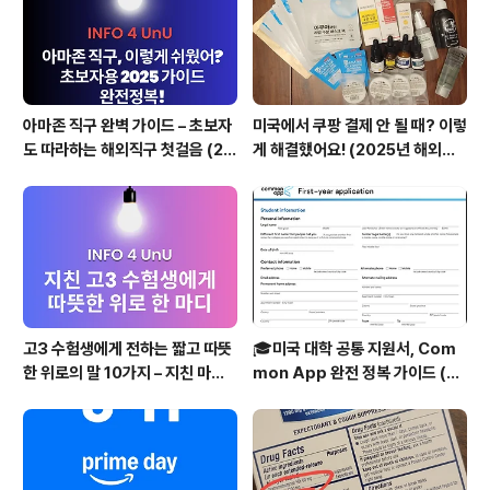
고등어 (오메가-3 지방산) 4. 시금치, 케일 (철분..
아마존 직구 완벽 가이드 – 초보자
미국에서 쿠팡 결제 안 될 때? 이렇
도 따라하는 해외직구 첫걸음 (20
게 해결했어요! (2025년 해외카
25 최신판)
드 불가 꿀팁)
고3 수험생에게 전하는 짧고 따뜻
🎓미국 대학 공통 지원서, Com
한 위로의 말 10가지 – 지친 마음
mon App 완전 정복 가이드 (20
에 전하는 응원
25 최신판)