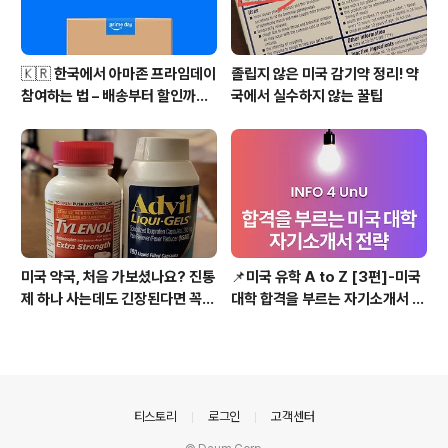
🇰🇷 한국에서 아마존 프라임데이
졸립지 않은 미국 감기약 정리! 약
참여하는 법 – 배송부터 할인까지
국에서 실수하지 않는 꿀팁
총정리!
미국 약국, 처음 가보셨나요? 진통
📌미국 유학 A to Z [3편]-미국
제 하나 사는데도 긴장된다면 꼭
대학 합격을 부르는 자기소개서 전
읽어보세요!
략
의안내
티스토리
로그인
고객센터