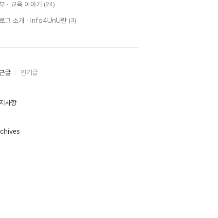
부 · 교육 이야기
(24)
로그 소개 · Info4UnU란
(3)
근글
인기글
지사항
chives