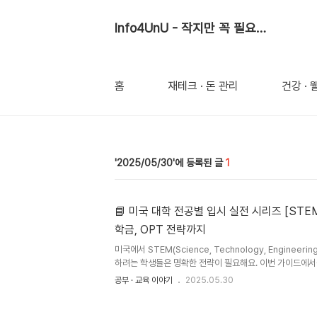
Info4UnU - 작지만 꼭 필요한 정보
홈
재테크 · 돈 관리
건강 ·
2025/05/30
1
📘 미국 대학 전공별 입시 실전 시리즈 [STEM
학금, OPT 전략까지
미국에서 STEM(Science, Technology, Engineerin
하려는 학생들은 명확한 전략이 필요해요. 이번 가이드에서는
수학 등 이공계 학생들을 위한 대학 선택 기준부터 실험실 인
공부 · 교육 이야기
2025.05.30
조, 그리고 졸업 후 취업 비자(OPT)까지 상세히 설명해 
요?STEM은 **Science(과학), Technology(기술), En
Mathematics(수학)**의 앞 글자를 따 만든 용어로, 