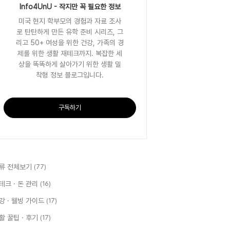
Info4UnU - 작지만 꼭 필요한 정보
미국 현지 학부모의 경험과 자료 조사
로 탄탄하게 만든 유학 준비 시리즈, 그
리고 50+ 여성을 위한 건강, 가족의 경
제를 위한 생활 재테크까지. 복잡한 세
상을 똑똑하게 살아가기 위한 생활 밀
착형 정보 블로그입니다.
구독하기
류 전체보기
(77)
테크 · 돈 관리
(16)
강 · 웰빙 가이드
(17)
활 꿀팁 · 후기
(17)