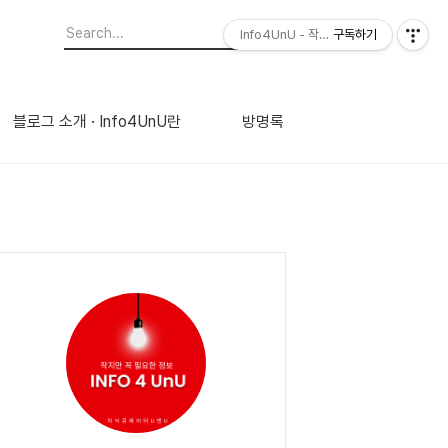
Info4UnU - 작지만 꼭 필요한 정보
구독하기
블로그 소개 · Info4UnU란
방명록