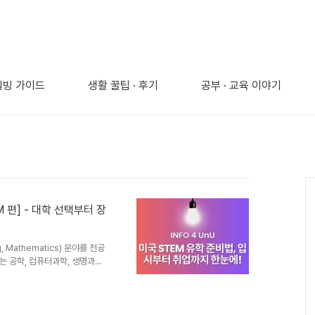
 웰빙 가이드
생활 꿀팁 · 후기
공부 · 교육 이야기
 편] - 대학 선택부터 장
g, Mathematics) 분야를 전공
 공학, 컴퓨터과학, 생명과학,
턴십, 추천서 전략, 장학금 구
드릴께요. STEM이란 무엇인가
gineering(공학),
이공계 전반을 포괄하는 개념입니다.